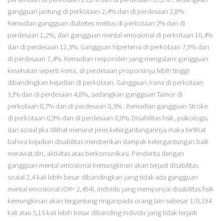
gangguan jantung di perkotaan 2,4% dan di perdesaan 2,8% .
Kemudian gangguan diabetes melitus di perkotaan 2% dan di
perdesaan 1,2%, dan gangguan mental emosional di perkotaan 10,4%
dan di perdesaan 12,3%. Gangguan hipertensi di perkotaan 7,9% dan
di perdesaan 7,4%. Kemudian responden yang mengalami gangguan
kesehatan seperti Asma, di perdesaan proporsinya lebih tinggi
dibandingkan kejadian di perkotaan. Gangguan Asma di perkotaan
3,l% dan di perdesaan 4,8%, sedangkan gangguan Tumor di
perkotaan 0,7% dan di perdesaan 0,5% . Kemudian gangguan Stroke
di perkotaan 0,9% dan di perdesaan 0,8%. Disabilitas fisik, psikologis
dan sosial jika dilihat menurut jenis ketergantungannya maka terlihat
bahwa kejadian disabilitas memberikan dampak ketergantungan baik
merawat diri, aktivitas atau berkomunikasi. Penderita dengan
gangguan mental emosional kemungkinan akan terjadi disabilitas
soaial 2,4 kali lebih besar dibandingkan yang tidak ada gangguan
mental emosional (OR= 2,494). individu yang mempunyai disabilitas fisik
kemungkinan akan tergantung ringanpada orang lain sebesar 1/0,194
kali atau 5,15 kali lebih besar dibanding individu yang tidak terjadi