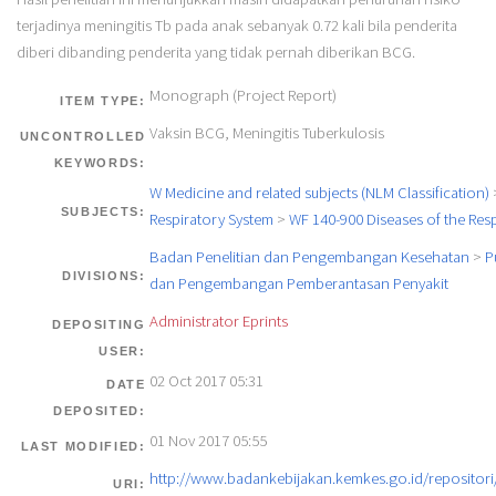
terjadinya meningitis Tb pada anak sebanyak 0.72 kali bila penderita
diberi dibanding penderita yang tidak pernah diberikan BCG.
Monograph (Project Report)
ITEM TYPE:
Vaksin BCG, Meningitis Tuberkulosis
UNCONTROLLED
KEYWORDS:
W Medicine and related subjects (NLM Classification)
SUBJECTS:
Respiratory System
>
WF 140-900 Diseases of the Res
Badan Penelitian dan Pengembangan Kesehatan
>
P
DIVISIONS:
dan Pengembangan Pemberantasan Penyakit
Administrator Eprints
DEPOSITING
USER:
02 Oct 2017 05:31
DATE
DEPOSITED:
01 Nov 2017 05:55
LAST MODIFIED:
http://www.badankebijakan.kemkes.go.id/repositori/
URI: