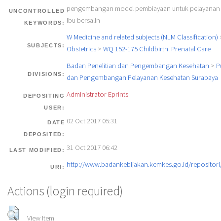
pengembangan model pembiayaan untuk pelayanan i
UNCONTROLLED
ibu bersalin
KEYWORDS:
W Medicine and related subjects (NLM Classification)
SUBJECTS:
Obstetrics
>
WQ 152-175 Childbirth. Prenatal Care
Badan Penelitian dan Pengembangan Kesehatan
>
P
DIVISIONS:
dan Pengembangan Pelayanan Kesehatan Surabaya
Administrator Eprints
DEPOSITING
USER:
02 Oct 2017 05:31
DATE
DEPOSITED:
31 Oct 2017 06:42
LAST MODIFIED:
http://www.badankebijakan.kemkes.go.id/repositori/
URI:
Actions (login required)
View Item