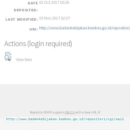
02 Oct 2017 05:26
DATE
DEPOSITED:
03 Nov 2017 02:37
LAST MODIFIED:
http://www.badankebijakan.kemkes.go.id/repositori/
URI:
Actions (login required)
View Item
Repositori BKPK supports
OAI 2.0
with a base URL of
http://www.badankebijakan.kemkes.go.id/repositori/cgi/oai2