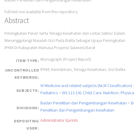
Badan Penelitian dan Pengembangan Kesehatan.
Full text not available from this repository.
Abstract
Peningkatan Peran Serta Tenaga Kesehatan dan Lintas Sektor Dalam
Menanggulangi Masalah Gizi Pada Balita Sebagai Upaya Peningkatan
IPKM Di Kabupaten Mamasa Propinsi Sulawesi Barat
Monograph (Project Report)
ITEM TYPE:
IPKM; Kemiskinan; Tenaga Kesehatan; Gizi Balita
UNCONTROLLED
KEYWORDS:
W Medicine and related subjects (NLM Classification)
SUBJECTS:
Pediatrics
>
WS 113-141 Child Care. Nutrition. Physic
Badan Penelitian dan Pengembangan Kesehatan
>
B
DIVISIONS:
Penelitian dan Pengembangan Kesehatan
Administrator Eprints
DEPOSITING
USER: