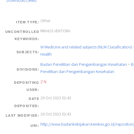
Download (5MB)
Other
ITEM TYPE:
RIKHUS VEKTORA
UNCONTROLLED
KEYWORDS:
W Medicine and related subjects (NLM Classification)
SUBJECTS:
Health
Badan Penelitian dan Pengembangan Kesehatan
>
B
DIVISIONS:
Penelitian dan Pengembangan Kesehatan
Z N
DEPOSITING
USER:
20 Oct 2023 02:43
DATE
DEPOSITED:
20 Oct 2023 02:43
LAST MODIFIED:
http://www.badankebijakan.kemkes.go.id/repositori/
URI: