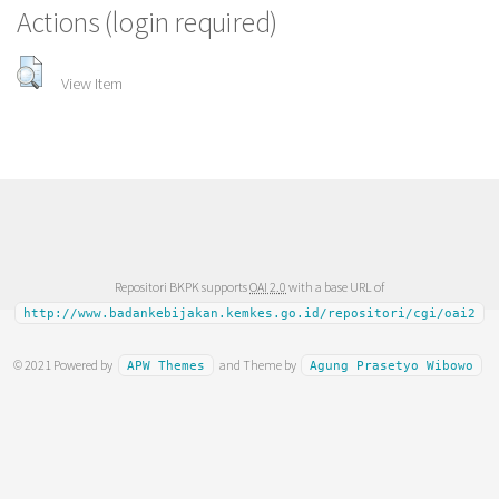
Actions (login required)
View Item
Repositori BKPK supports
OAI 2.0
with a base URL of
http://www.badankebijakan.kemkes.go.id/repositori/cgi/oai2
© 2021 Powered by
and Theme by
APW Themes
Agung Prasetyo Wibowo