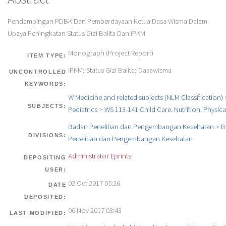
Pendampingan PDBK Dan Pemberdayaan Ketua Dasa Wisma Dalam
Upaya Peningkatan Status Gizi Balita Dan IPKM
Monograph (Project Report)
ITEM TYPE:
IPKM; Status Gizi Balita; Dasawisma
UNCONTROLLED
KEYWORDS:
W Medicine and related subjects (NLM Classification)
SUBJECTS:
Pediatrics
>
WS 113-141 Child Care. Nutrition. Physic
Badan Penelitian dan Pengembangan Kesehatan
>
B
DIVISIONS:
Penelitian dan Pengembangan Kesehatan
Administrator Eprints
DEPOSITING
USER:
02 Oct 2017 05:26
DATE
DEPOSITED:
06 Nov 2017 03:43
LAST MODIFIED: