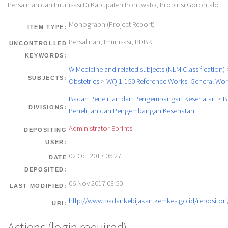
Persalinan dan Imunisasi Di Kabupaten Pohuwato, Propinsi Gorontalo
Monograph (Project Report)
ITEM TYPE:
Persalinan; Imunisasi; PDBK
UNCONTROLLED
KEYWORDS:
W Medicine and related subjects (NLM Classification)
SUBJECTS:
Obstetrics
>
WQ 1-150 Reference Works. General Wor
Badan Penelitian dan Pengembangan Kesehatan
>
B
DIVISIONS:
Penelitian dan Pengembangan Kesehatan
Administrator Eprints
DEPOSITING
USER:
02 Oct 2017 05:27
DATE
DEPOSITED:
06 Nov 2017 03:50
LAST MODIFIED:
http://www.badankebijakan.kemkes.go.id/repositori/
URI:
Actions (login required)