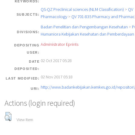
KEYWORDS:
QS-QZ Preclinical sciences (NLM Classification)
>
QV
SUBJECTS:
Pharmacology
>
QV 701-835 Pharmacy and Pharmace
Badan Penelitian dan Pengembangan Kesehatan
>
P
DIVISIONS:
Humaniora Kebijakan Kesehatan dan Pemberdayaan 
Administrator Eprints
DEPOSITING
USER:
02 Oct 2017 05:28
DATE
DEPOSITED:
02 Nov 2017 05:18
LAST MODIFIED:
http://www.badankebijakan.kemkes.go.id/repositori/
URI:
Actions (login required)
View Item