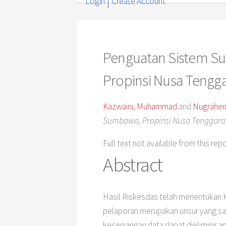
Login
Create Account
Penguatan Sistem Sur
Propinsi Nusa Tengga
Kazwaini, Muhammad
and
Nugraheni
Sumbawa, Propinsi Nusa Tenggara 
Full text not available from this rep
Abstract
Hasil Riskesdas telah menentukan 
pelaporan merupakan unsur yang s
kesenjangan data dapat dieliminir a