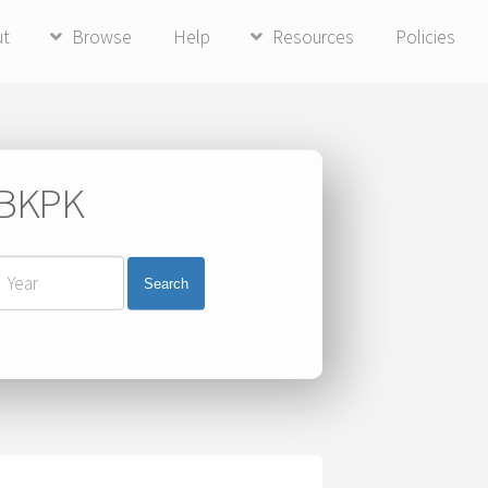
ut
Browse
Help
Resources
Policies
i BKPK
Search