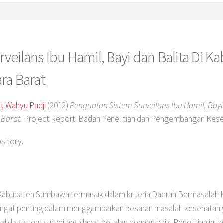
veilans Ibu Hamil, Bayi dan Balita Di
ra Barat
, Wahyu Pudji
(2012)
Penguatan Sistem Surveilans Ibu Hamil, Bayi
Barat.
Project Report. Badan Penelitian dan Pengembangan Kese
ository.
Kabupaten Sumbawa termasuk dalam kriteria Daerah Bermasalah 
angat penting dalam menggambarkan besaran masalah kesehatan 
pabila sistem surveilans dapat berjalan dengan baik. Penelitian in