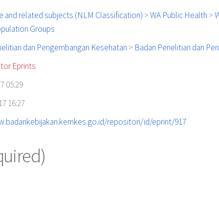
 and related subjects (NLM Classification)
>
WA Public Health
>
W
opulation Groups
elitian dan Pengembangan Kesehatan
>
Badan Penelitian dan P
tor Eprints
7 05:29
17 16:27
w.badankebijakan.kemkes.go.id/repositori/id/eprint/917
quired)