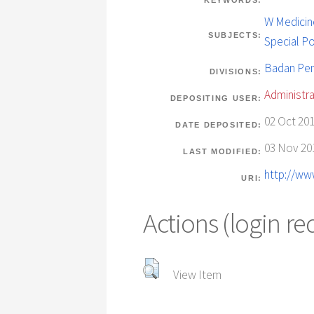
KEYWORDS:
W Medicine
SUBJECTS:
Special P
Badan Pen
DIVISIONS:
Administra
DEPOSITING USER:
02 Oct 201
DATE DEPOSITED:
03 Nov 20
LAST MODIFIED:
http://ww
URI:
Actions (login re
View Item