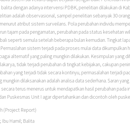
an balita dengan adanya intervensi PDBK, penelitian dilakukan di K
itian adalah observasional, sampel penelitian sebanyak 30 orang,
menurut atribut sistem surveilans. Pola perubahan individu mempe
urun tajam pada pengamatan, perubahan pada status kesehatan wi
bali seperti semula setelah beberapa bulan kemudian. Tingkat l
 Permaslahan sistem terjadi pada proses mulai data dikumpulkan 
bagai alternatif yang paling mungkin dilakukan. Kesimpulan yang di
akarya, tidak terjadi perubahan di tingkat kebijakan, cakupan peni
bahan yang terjadi tidak secara kontinyu, permasalahan terjadi pa
 mungkin dilaksanakan adalah analisa data sederhana. Saran yang 
cara terus menerus untuk mendapatkan hasil perubahan pada indivi
an Puskesmas Unit I agar dipertahankan dan dicontoh oleh pusk
 (Project Report)
; Ibu Hamil; Balita