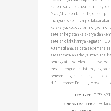
sistem surveilans ibu hamil, bayi d
Mei s/d Desember 2012, desain penel
mengurai sistem yang dilaksanakan 
kalakarya, kepedulian menjadi men
setelah kegiatan kalakarya dan kem
setelah dilakukannya kegiatan FGD.
Alternatif analisa data sederhana se
sesaat setelah adanya intervensi kal
peningkatan setelah kalakarya, peru
model penguatan sistem yang paling
pendampingan hendaknya dilakukan se
di Puskesmas Empang, Moyo Hulu d
Monograph
ITEM TYPE:
Surveilans
UNCONTROLLED