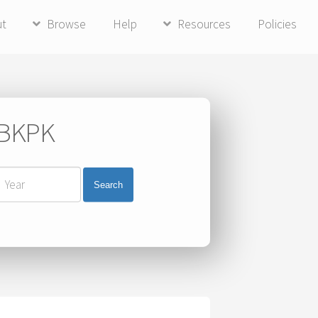
ut
Browse
Help
Resources
Policies
i BKPK
Search