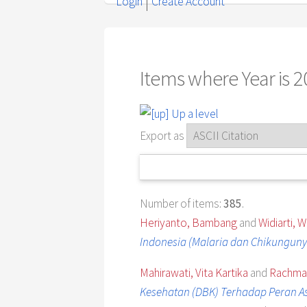
Login
Create Account
Items where Year is 
Up a level
Export as
Number of items:
385
.
Heriyanto, Bambang
and
Widiarti, W
Indonesia (Malaria dan Chikunguny
Mahirawati, Vita Kartika
and
Rachmaw
Kesehatan (DBK) Terhadap Peran A