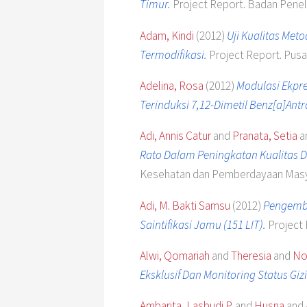
Timur.
Project Report. Badan Pene
Adam, Kindi
(2012)
Uji Kualitas Met
Termodifikasi.
Project Report. Pusa
Adelina, Rosa
(2012)
Modulasi Ekpre
Terinduksi 7,12-Dimetil Benz[a]Ant
Adi, Annis Catur
and
Pranata, Setia
a
Rato Dalam Peningkatan Kualitas D
Kesehatan dan Pemberdayaan Masy
Adi, M. Bakti Samsu
(2012)
Pengemba
Saintifikasi Jamu (151 LIT).
Project 
Alwi, Qomariah
and
Theresia
and
No
Eksklusif Dan Monitoring Status Gi
Ambarita, Lasbudi P.
and
Husna
and