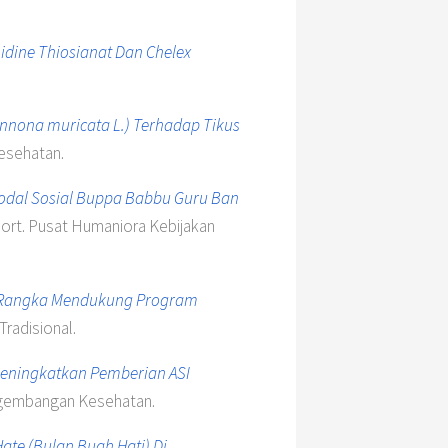
idine Thiosianat Dan Chelex
(Annona muricata L.) Terhadap Tikus
esehatan.
dal Sosial Buppa Babbu Guru Ban
ort. Pusat Humaniora Kebijakan
 Rangka Mendukung Program
radisional.
eningkatkan Pemberian ASI
ngembangan Kesehatan.
ate (Bulan Buah Hati) Di