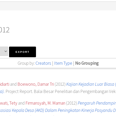
2012
Group by:
Creators
|
Item Type
|
No Grouping
idiarti
and
Boewono, Damar Tri
(2012)
Kajian Kejadian Luar Biasa (
a).
Project Report. Balai Besar Penelitian dan Pengembangan Vekt
ati, Tety
and
Firmansyah, M. Maman
(2012)
Pengaruh Pendampin
sosiasi Kepala Desa (AKD) Dalam Peningkatan Kinerja Posyandu