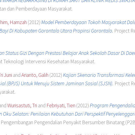
 WARGA NEGARA ASING DI RUMAH SAKIT DAN KLINIK MEDIS SWASTA 
tan dan Pemberdayaan Masyarakat.
him, Hamzah
(2012)
Model Pemberdayaan Tokoh Masyarakat Da
ayi Di Kabupaten Gorontalo Utara Propinsi Gorontalo.
Project Re
n Status Gizi Dengan Prestasi Belajar Anak Sekolah Dasar Di D
t Teknologi Intervensi Kesehatan Masyarakat.
i Juni
and
Arianto, Galih
(2012)
Kajian Skenario Transformasi Ke
l (BPJS) Untuk Menuju Sistem Jaminan Sosial (SJSN).
Project R
arakat.
and
Wurisastuti, Tri
and
Febriyati, Tien
(2012)
Program Pengendalian
Oku Selatan: Penilaian Kebutuhan Dari Perspektif Penyelengga
an Pengembangan Pengendalian Penyakit Bersumber Binatang (P2B2