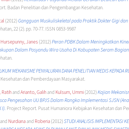
ort. Badan Penelitian dan Pengembangan Kesehatan.
tal
(2012)
Gangguan Muskuliskeletal pada Praktik Dokter Gigi da
tan, 22 (2). pp. 70-77. ISSN 0853-9987
d
Hursepunny, Janes
(2012)
Peran PDBK Dalam Meningkatkan Kiner
akupan Dalam Posyandu Wira Usaha Di Kabupaten Seram Bagian 
hatan.
HUKUM MEKANISME PENYALURAN DANA PENELITIAN MEDIS KEPADA R
n Kesehatan dan Pemberdayaan Masyarakat.
, Ratih
and
Arianto, Galih
and
Kulsum, Ummi
(2012)
Kajian Mekanis
asca Pengesahan UU BPJS Dalam Rangka Implementasi SJSN (Analis
I).
Project Report. Pusat Humaniora Kebijakan Kesehatan dan P
and
Nurdiana
and
Roberia
(2012)
STUDI ANALISIS IMPLEMENTASI K