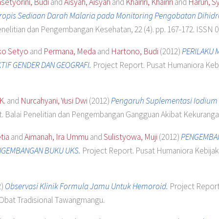
setyorini, Budi
and
Aisyah, Aisyah
and
Khairiri, Khairiri
and
Harun, Sy
kropis Sediaan Darah Malaria pada Monitoring Pengobatan Dihidr
nelitian dan Pengembangan Kesehatan, 22 (4). pp. 167-172. ISSN 
ko Setyo
and
Permana, Meda
and
Hartono, Budi
(2012)
PERILAKU 
KTIF GENDER DAN GEOGRAFI.
Project Report. Pusat Humaniora Keb
K.
and
Nurcahyani, Yusi Dwi
(2012)
Pengaruh Suplementasi Iodium D
t. Balai Penelitian dan Pengembangan Gangguan Akibat Kekurang
tia
and
Aimanah, Ira Ummu
and
Sulistyowa, Muji
(2012)
PENGEMBAN
NGEMBANGAN BUKU UKS.
Project Report. Pusat Humaniora Kebij
2)
Observasi Klinik Formula Jamu Untuk Hemoroid.
Project Report.
bat Tradisional Tawangmangu.