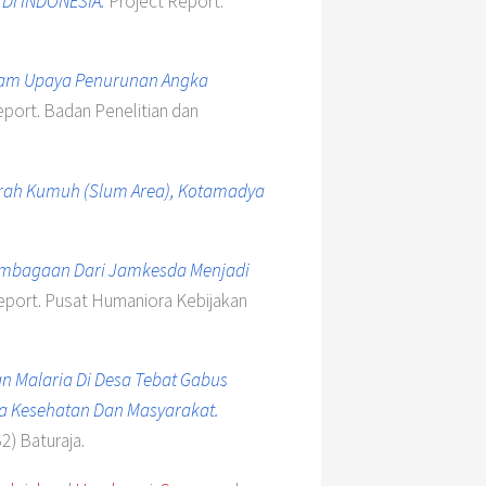
DI INDONESIA.
Project Report.
lam Upaya Penurunan Angka
port. Badan Penelitian dan
aerah Kumuh (Slum Area), Kotamadya
lembagaan Dari Jamkesda Menjadi
eport. Pusat Humaniora Kebijakan
 Malaria Di Desa Tebat Gabus
ra Kesehatan Dan Masyarakat.
) Baturaja.