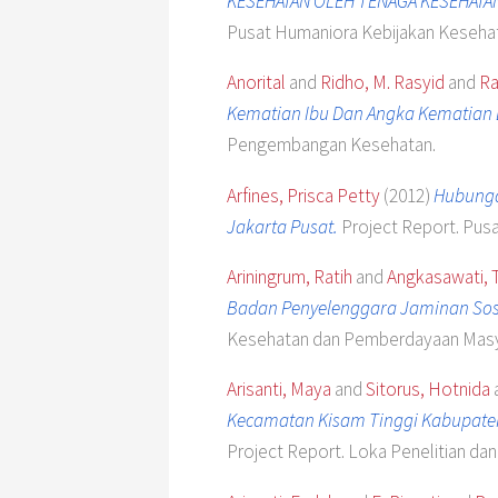
KESEHATAN OLEH TENAGA KESEHATAN
Pusat Humaniora Kebijakan Keseha
Anorital
and
Ridho, M. Rasyid
and
Ra
Kematian Ibu Dan Angka Kematian B
Pengembangan Kesehatan.
Arfines, Prisca Petty
(2012)
Hubunga
Jakarta Pusat.
Project Report. Pusa
Ariningrum, Ratih
and
Angkasawati, Tr
Badan Penyelenggara Jaminan Sosia
Kesehatan dan Pemberdayaan Masy
Arisanti, Maya
and
Sitorus, Hotnida
Kecamatan Kisam Tinggi Kabupaten 
Project Report. Loka Penelitian d