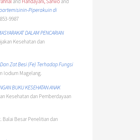
ahrial
and
Handayani, Sarwo
and
oartemisinin-Piperakuin di
0853-9987
MASYARAKAT DALAM PENCARIAN
ijakan Kesehatan dan
an Zat Besi (Fe) Terhadap Fungsi
an Iodium Magelang.
GAN BUKU KESEHATAN ANAK
akan Kesehatan dan Pemberdayaan
 Balai Besar Penelitian dan