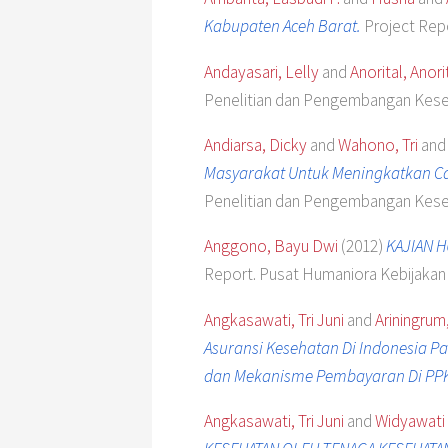
Kabupaten Aceh Barat.
Project Rep
Andayasari, Lelly
and
Anorital, Anori
Penelitian dan Pengembangan Keseha
Andiarsa, Dicky
and
Wahono, Tri
an
Masyarakat Untuk Meningkatkan C
Penelitian dan Pengembangan Kese
Anggono, Bayu Dwi
(2012)
KAJIAN 
Report. Pusat Humaniora Kebijaka
Angkasawati, Tri Juni
and
Ariningrum
Asuransi Kesehatan Di Indonesia P
dan Mekanisme Pembayaran Di PPK 
Angkasawati, Tri Juni
and
Widyawati