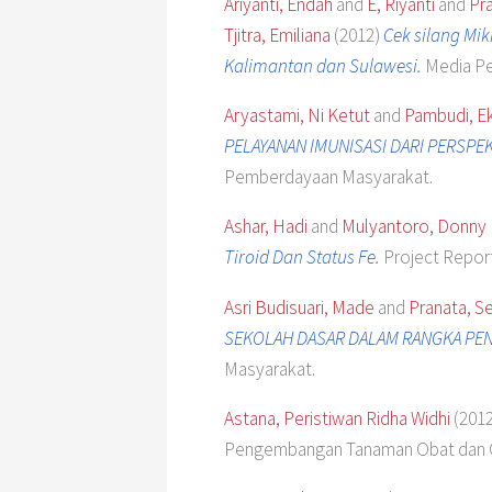
Ariyanti, Endah
and
E, Riyanti
and
Pra
Tjitra, Emiliana
(2012)
Cek silang Mi
Kalimantan dan Sulawesi.
Media Pe
Aryastami, Ni Ketut
and
Pambudi, E
PELAYANAN IMUNISASI DARI PERSPE
Pemberdayaan Masyarakat.
Ashar, Hadi
and
Mulyantoro, Donny 
Tiroid Dan Status Fe.
Project Repor
Asri Budisuari, Made
and
Pranata, Se
SEKOLAH DASAR DALAM RANGKA PE
Masyarakat.
Astana, Peristiwan Ridha Widhi
(201
Pengembangan Tanaman Obat dan O