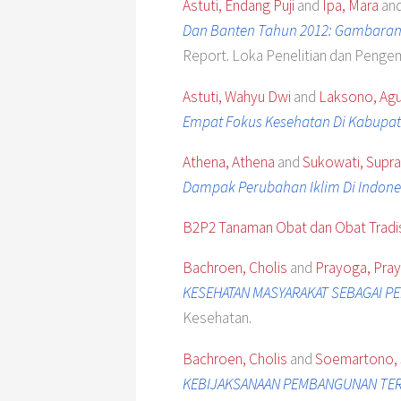
Astuti, Endang Puji
and
Ipa, Mara
an
Dan Banten Tahun 2012: Gambaran 
Report. Loka Penelitian dan Penge
Astuti, Wahyu Dwi
and
Laksono, Ag
Empat Fokus Kesehatan Di Kabupa
Athena, Athena
and
Sukowati, Supr
Dampak Perubahan Iklim Di Indone
B2P2 Tanaman Obat dan Obat Tradi
Bachroen, Cholis
and
Prayoga, Pra
KESEHATAN MASYARAKAT SEBAGAI P
Kesehatan.
Bachroen, Cholis
and
Soemartono,
KEBIJAKSANAAN PEMBANGUNAN TERH