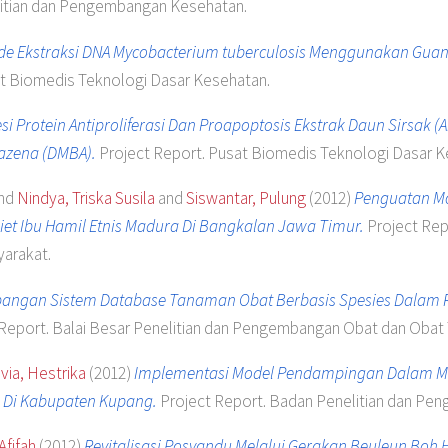
litian dan Pengembangan Kesehatan.
ode Ekstraksi DNA Mycobacterium tuberculosis Menggunakan Guan
t Biomedis Teknologi Dasar Kesehatan.
si Protein Antiproliferasi Dan Proapoptosis Ekstrak Daun Sirsak 
razena (DMBA).
Project Report. Pusat Biomedis Teknologi Dasar K
nd
Nindya, Triska Susila
and
Siswantar, Pulung
(2012)
Penguatan Mo
iet Ibu Hamil Etnis Madura Di Bangkalan Jawa Timur.
Project Rep
arakat.
ngan Sistem Database Tanaman Obat Berbasis Spesies Dalam
Report. Balai Besar Penelitian dan Pengembangan Obat dan Obat T
via, Hestrika
(2012)
Implementasi Model Pendampingan Dalam M
zi Di Kabupaten Kupang.
Project Report. Badan Penelitian dan Pe
Afifah
(2012)
Revitalisasi Posyandu Melalui Gerakan Beuleun Boh H