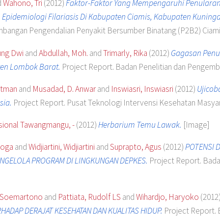
d
Wahono, Tri
(2012)
Faktor-Faktor Yang Mempengaruhi Penularan F
Epidemiologi Filariasis Di Kabupaten Ciamis, Kabupaten Kuning
mbangan Pengendalian Penyakit Bersumber Binatang (P2B2) Ciami
ung Dwi
and
Abdullah, Moh.
and
Trimarly, Rika
(2012)
Gagasan Penu
ten Lombok Barat.
Project Report. Badan Penelitian dan Pengem
atman
and
Musadad, D. Anwar
and
Inswiasri, Inswiasri
(2012)
Ujicob
sia.
Project Report. Pusat Teknologi Intervensi Kesehatan Masya
sional Tawangmangu, -
(2012)
Herbarium Temu Lawak.
[Image]
yoga
and
Widjiartini, Widjiartini
and
Suprapto, Agus
(2012)
POTENSI D
ENGELOLA PROGRAM DI LINGKUNGAN DEPKES.
Project Report. Bad
 Soemartono
and
Pattiata, Rudolf LS
and
Wihardjo, Haryoko
(2012
ADAP DERAJAT KESEHATAN DAN KUALITAS HIDUP.
Project Report. 