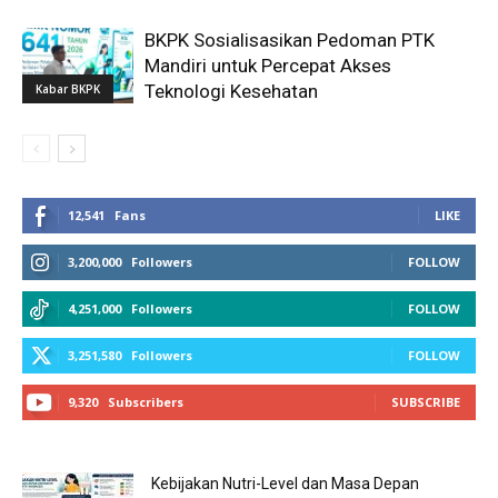
BKPK Sosialisasikan Pedoman PTK
Mandiri untuk Percepat Akses
Teknologi Kesehatan
Kabar BKPK
12,541
Fans
LIKE
3,200,000
Followers
FOLLOW
4,251,000
Followers
FOLLOW
3,251,580
Followers
FOLLOW
9,320
Subscribers
SUBSCRIBE
Kebijakan Nutri-Level dan Masa Depan