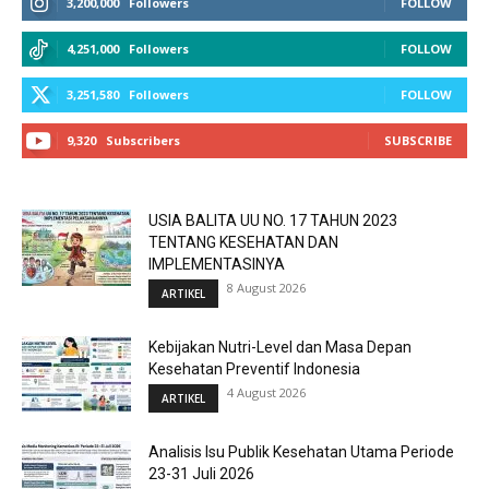
3,200,000
Followers
FOLLOW
4,251,000
Followers
FOLLOW
3,251,580
Followers
FOLLOW
9,320
Subscribers
SUBSCRIBE
USIA BALITA UU NO. 17 TAHUN 2023
TENTANG KESEHATAN DAN
IMPLEMENTASINYA
8 August 2026
ARTIKEL
Kebijakan Nutri-Level dan Masa Depan
Kesehatan Preventif Indonesia
4 August 2026
ARTIKEL
Analisis Isu Publik Kesehatan Utama Periode
23-31 Juli 2026