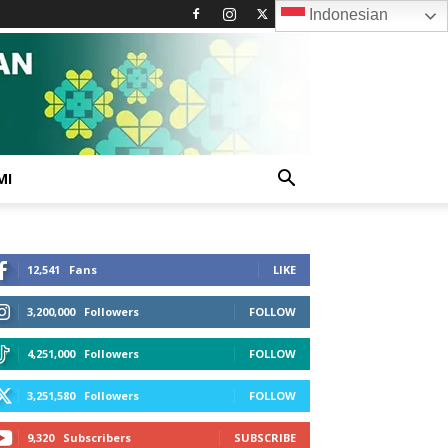
Indonesian
MI
12,541
Fans
LIKE
3,200,000
Followers
FOLLOW
4,251,000
Followers
FOLLOW
3,251,580
Followers
FOLLOW
9,320
Subscribers
SUBSCRIBE