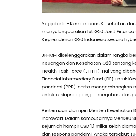
Yogjakarta- Kementerian Kesehatan dan
menyelenggarakan 1st G20 Joint Finance 
Kepresidenan G20 Indonesia secara hybri
JFHMM diselenggarakan dalam rangka berd
Keuangan dan Kesehatan G20 tentang kem
Health Task Force (JFHTF). Hal yang di
Financial Intermediary Fund (FIF) untuk
pandemi (PPR), serta mengembangkan re
untuk kesiapsiagaan, pencegahan, dan 
Pertemuan dipimpin Menteri Kesehatan Bu
Indrawati. Dalam sambutannya Menkeu Sr
sejumlah hampir USD 1,1 miliar telah dia
dan respons pandemi. Angka tersebut sud