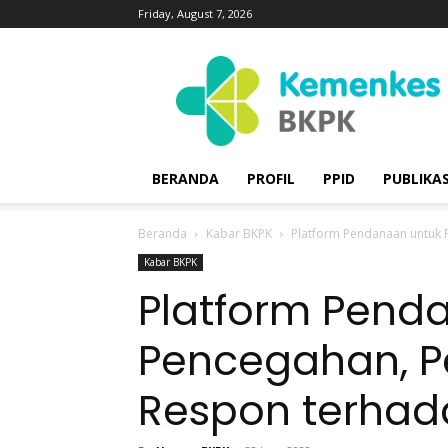
Friday, August 7, 2026
Badan
Kebijakan
Pembangunan
Kesehatan
|
BKPK
BERANDA
PROFIL
PPID
PUBLIKAS
Kemenkes
Beranda
Kabar BKPK
Platform Pendanaan untuk
Kabar BKPK
Platform Pend
Pencegahan, P
Respon terha