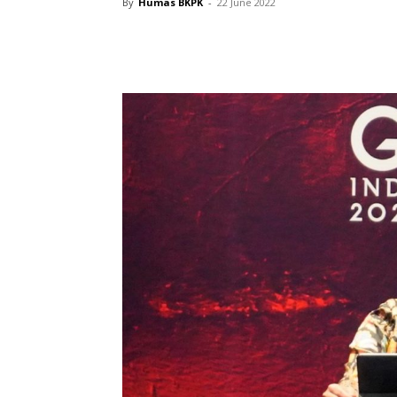
By
Humas BKPK
-
22 June 2022