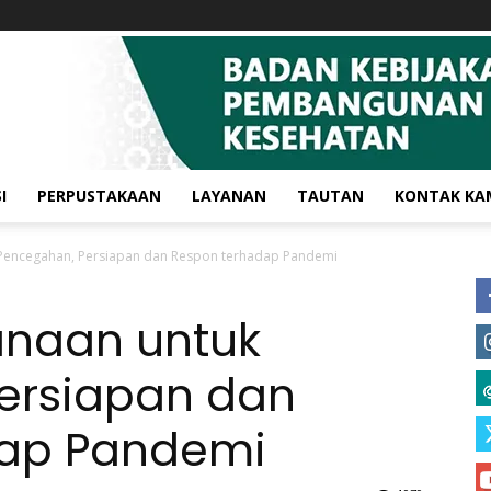
I
PERPUSTAKAAN
LAYANAN
TAUTAN
KONTAK KA
 Pencegahan, Persiapan dan Respon terhadap Pandemi
anaan untuk
ersiapan dan
dap Pandemi