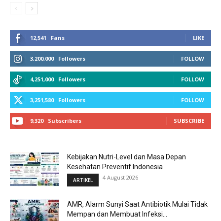
12,541
Fans
LIKE
3,200,000
Followers
FOLLOW
4,251,000
Followers
FOLLOW
3,251,580
Followers
FOLLOW
9,320
Subscribers
SUBSCRIBE
Kebijakan Nutri-Level dan Masa Depan
Kesehatan Preventif Indonesia
4 August 2026
ARTIKEL
AMR, Alarm Sunyi Saat Antibiotik Mulai Tidak
Mempan dan Membuat Infeksi...