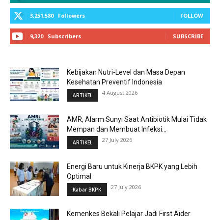
3,251,580
Followers
FOLLOW
9,320
Subscribers
SUBSCRIBE
Kebijakan Nutri-Level dan Masa Depan
Kesehatan Preventif Indonesia
4 August 2026
ARTIKEL
AMR, Alarm Sunyi Saat Antibiotik Mulai Tidak
Mempan dan Membuat Infeksi...
27 July 2026
ARTIKEL
Energi Baru untuk Kinerja BKPK yang Lebih
Optimal
27 July 2026
Kabar BKPK
Kemenkes Bekali Pelajar Jadi First Aider