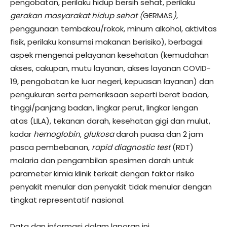
pengobatan, perilaku hidup bersih sehat, perilaku
gerakan masyarakat hidup sehat (
GERMAS
)
,
penggunaan tembakau/rokok, minum alkohol, aktivitas
fisik, perilaku konsumsi makanan berisiko), berbagai
aspek mengenai pelayanan kesehatan (kemudahan
akses, cakupan, mutu layanan, akses layanan COVID-
19, pengobatan ke luar negeri, kepuasan layanan) dan
pengukuran serta pemeriksaan seperti berat badan,
tinggi/panjang badan, lingkar perut, lingkar lengan
atas (LILA), tekanan darah, kesehatan gigi dan mulut,
kadar
hemoglobin
,
glukosa
darah puasa dan 2 jam
pasca pembebanan,
rapid diagnostic test
(RDT)
malaria dan pengambilan spesimen darah untuk
parameter kimia klinik terkait dengan faktor risiko
penyakit menular dan penyakit tidak menular dengan
tingkat representatif nasional.
Data dan informasi dalam laporan ini