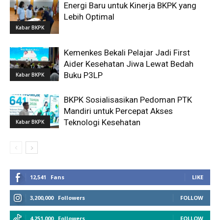
Energi Baru untuk Kinerja BKPK yang
Lebih Optimal
Kabar BKPK
Kemenkes Bekali Pelajar Jadi First
Aider Kesehatan Jiwa Lewat Bedah
Buku P3LP
Kabar BKPK
BKPK Sosialisasikan Pedoman PTK
Mandiri untuk Percepat Akses
Teknologi Kesehatan
Kabar BKPK
12,541
Fans
LIKE
3,200,000
Followers
FOLLOW
4,251,000
Followers
FOLLOW