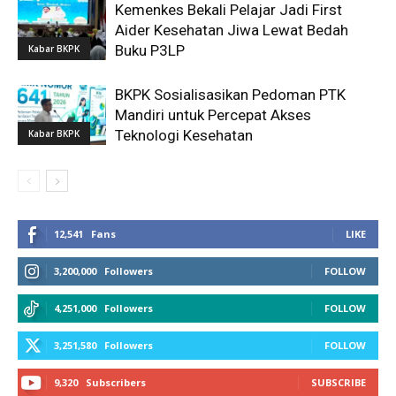
Kemenkes Bekali Pelajar Jadi First
Aider Kesehatan Jiwa Lewat Bedah
Buku P3LP
Kabar BKPK
BKPK Sosialisasikan Pedoman PTK
Mandiri untuk Percepat Akses
Teknologi Kesehatan
Kabar BKPK
12,541
Fans
LIKE
3,200,000
Followers
FOLLOW
4,251,000
Followers
FOLLOW
3,251,580
Followers
FOLLOW
9,320
Subscribers
SUBSCRIBE