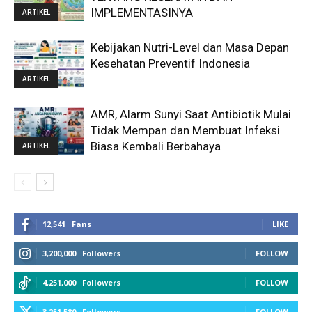
IMPLEMENTASINYA
ARTIKEL
Kebijakan Nutri-Level dan Masa Depan
Kesehatan Preventif Indonesia
ARTIKEL
AMR, Alarm Sunyi Saat Antibiotik Mulai
Tidak Mempan dan Membuat Infeksi
Biasa Kembali Berbahaya
ARTIKEL
12,541
Fans
LIKE
3,200,000
Followers
FOLLOW
4,251,000
Followers
FOLLOW
3,251,580
Followers
FOLLOW