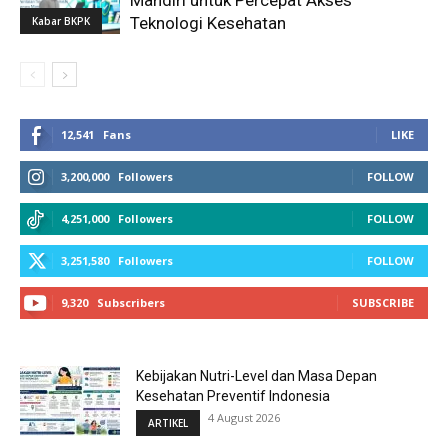
Teknologi Kesehatan
Kabar BKPK
12,541
Fans
LIKE
3,200,000
Followers
FOLLOW
4,251,000
Followers
FOLLOW
3,251,580
Followers
FOLLOW
9,320
Subscribers
SUBSCRIBE
Kebijakan Nutri-Level dan Masa Depan
Kesehatan Preventif Indonesia
4 August 2026
ARTIKEL