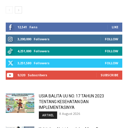
12,541
Fans
LIKE
3,200,000
Followers
FOLLOW
4,251,000
Followers
FOLLOW
3,251,580
Followers
FOLLOW
9,320
Subscribers
SUBSCRIBE
USIA BALITA UU NO. 17 TAHUN 2023
TENTANG KESEHATAN DAN
IMPLEMENTASINYA
8 August 2026
ARTIKEL