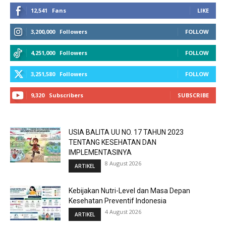
12,541
Fans
LIKE
3,200,000
Followers
FOLLOW
4,251,000
Followers
FOLLOW
3,251,580
Followers
FOLLOW
9,320
Subscribers
SUBSCRIBE
USIA BALITA UU NO. 17 TAHUN 2023
TENTANG KESEHATAN DAN
IMPLEMENTASINYA
8 August 2026
ARTIKEL
Kebijakan Nutri-Level dan Masa Depan
Kesehatan Preventif Indonesia
4 August 2026
ARTIKEL