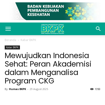
Beranda
Kabar BKPK
Kabar BKPK
Mewujudkan Indonesia
Sehat: Peran Akademisi
dalam Menganalisa
Program CKG
By
Humas BKPK
-
29 August 2025
1350