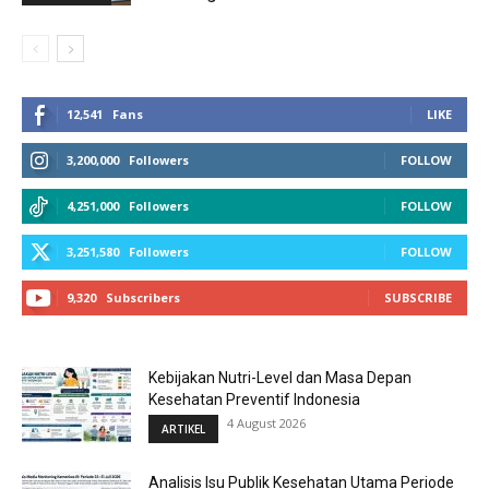
12,541
Fans
LIKE
3,200,000
Followers
FOLLOW
4,251,000
Followers
FOLLOW
3,251,580
Followers
FOLLOW
9,320
Subscribers
SUBSCRIBE
Kebijakan Nutri-Level dan Masa Depan
Kesehatan Preventif Indonesia
4 August 2026
ARTIKEL
Analisis Isu Publik Kesehatan Utama Periode