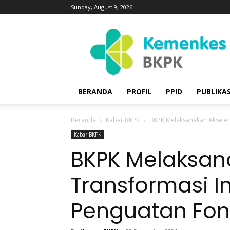
Sunday, August 9, 2026
Badan
Kebijakan
Pembangunan
Kesehatan
|
BKPK
BERANDA
PROFIL
PPID
PUBLIKAS
Kemenkes
Beranda
Kabar BKPK
BKPK Melaksanakan Akselera
Kabar BKPK
BKPK Melaksan
Transformasi In
Penguatan Fon