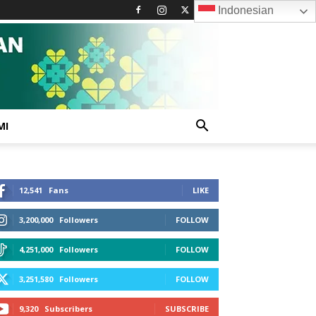
Indonesian
MI
12,541
Fans
LIKE
3,200,000
Followers
FOLLOW
4,251,000
Followers
FOLLOW
3,251,580
Followers
FOLLOW
9,320
Subscribers
SUBSCRIBE