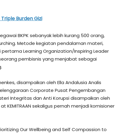
riple Burden Gizi
 pegawai BKPK sebanyak lebih kurang 500 orang,
sourching. Metode kegiatan pendalaman materi,
i pertama Learning Organization/Inspiring Leader
o seorang pembisnis yang menjabat sebagai
.
nkes, disampaikan oleh Ella Andalusia Analis
enyelenggaraan Corporate Pusat Pengembangan
i Integritas dan Anti Korupsi disampaikan oleh
r at KEMITRAAN sekaligus pernah menjadi komisioner
ioritizing Our Wellbeing and Self Compassion to