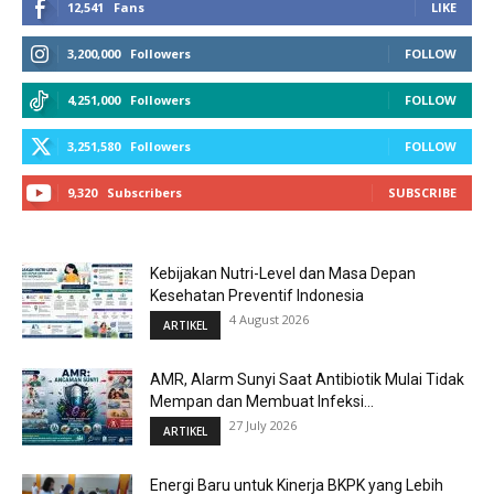
12,541
Fans
LIKE
3,200,000
Followers
FOLLOW
4,251,000
Followers
FOLLOW
3,251,580
Followers
FOLLOW
9,320
Subscribers
SUBSCRIBE
Kebijakan Nutri-Level dan Masa Depan
Kesehatan Preventif Indonesia
4 August 2026
ARTIKEL
AMR, Alarm Sunyi Saat Antibiotik Mulai Tidak
Mempan dan Membuat Infeksi...
27 July 2026
ARTIKEL
Energi Baru untuk Kinerja BKPK yang Lebih