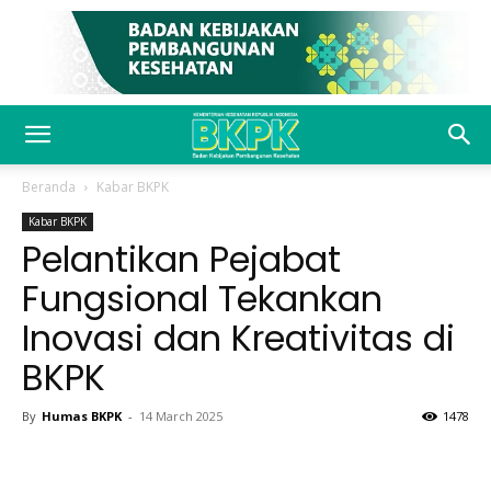
Beranda
Kabar BKPK
Kabar BKPK
Pelantikan Pejabat
Fungsional Tekankan
Inovasi dan Kreativitas di
BKPK
By
Humas BKPK
-
14 March 2025
1478