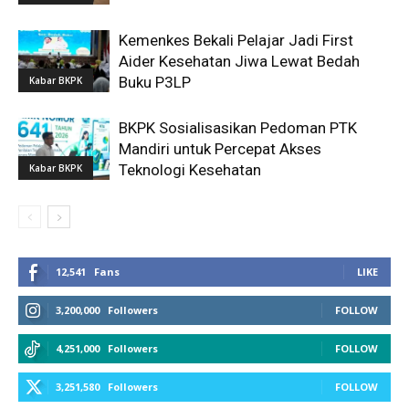
Kemenkes Bekali Pelajar Jadi First
Aider Kesehatan Jiwa Lewat Bedah
Buku P3LP
Kabar BKPK
BKPK Sosialisasikan Pedoman PTK
Mandiri untuk Percepat Akses
Teknologi Kesehatan
Kabar BKPK
12,541
Fans
LIKE
3,200,000
Followers
FOLLOW
4,251,000
Followers
FOLLOW
3,251,580
Followers
FOLLOW