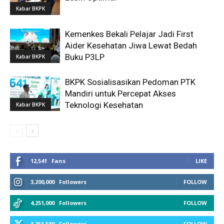
Kabar BKPK
Kemenkes Bekali Pelajar Jadi First
Aider Kesehatan Jiwa Lewat Bedah
Buku P3LP
Kabar BKPK
BKPK Sosialisasikan Pedoman PTK
Mandiri untuk Percepat Akses
Teknologi Kesehatan
Kabar BKPK
12,541
Fans
LIKE
3,200,000
Followers
FOLLOW
4,251,000
Followers
FOLLOW
3,251,580
Followers
FOLLOW