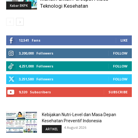
Teknologi Kesehatan
Kabar BKPK
12,541
Fans
LIKE
3,200,000
Followers
FOLLOW
4,251,000
Followers
FOLLOW
3,251,580
Followers
FOLLOW
9,320
Subscribers
SUBSCRIBE
Kebijakan Nutri-Level dan Masa Depan
Kesehatan Preventif Indonesia
4 August 2026
ARTIKEL