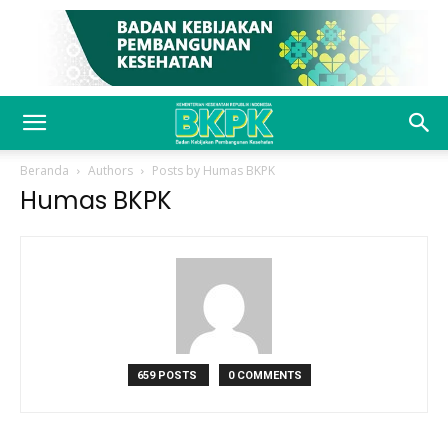
Beranda
Authors
Posts by Humas BKPK
Humas BKPK
659 POSTS
0 COMMENTS