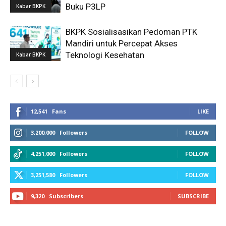
Buku P3LP
Kabar BKPK
BKPK Sosialisasikan Pedoman PTK
Mandiri untuk Percepat Akses
Teknologi Kesehatan
Kabar BKPK
12,541
Fans
LIKE
3,200,000
Followers
FOLLOW
4,251,000
Followers
FOLLOW
3,251,580
Followers
FOLLOW
9,320
Subscribers
SUBSCRIBE