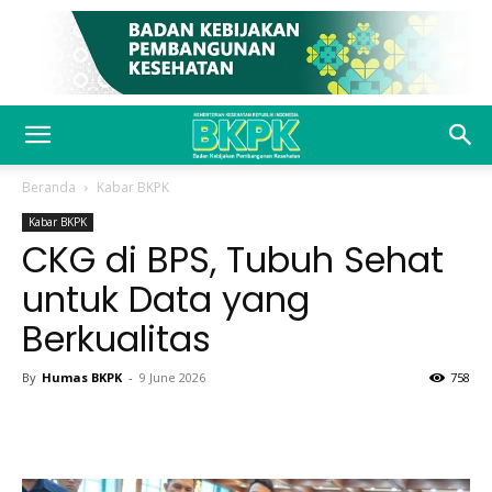
Beranda
Kabar BKPK
Kabar BKPK
CKG di BPS, Tubuh Sehat
untuk Data yang
Berkualitas
By
Humas BKPK
-
9 June 2026
758