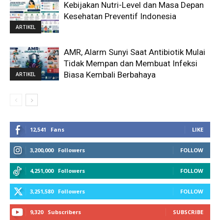
Kebijakan Nutri-Level dan Masa Depan
Kesehatan Preventif Indonesia
ARTIKEL
AMR, Alarm Sunyi Saat Antibiotik Mulai
Tidak Mempan dan Membuat Infeksi
Biasa Kembali Berbahaya
ARTIKEL
12,541
Fans
LIKE
3,200,000
Followers
FOLLOW
4,251,000
Followers
FOLLOW
3,251,580
Followers
FOLLOW
9,320
Subscribers
SUBSCRIBE