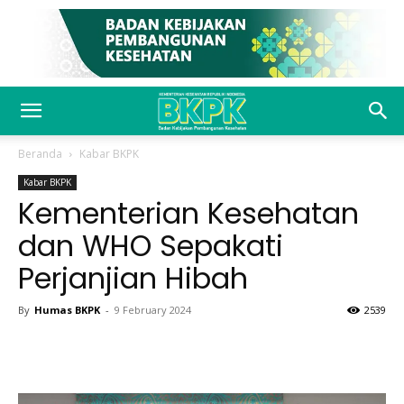
Beranda
Kabar BKPK
Kabar BKPK
Kementerian Kesehatan
dan WHO Sepakati
Perjanjian Hibah
By
Humas BKPK
-
9 February 2024
2539