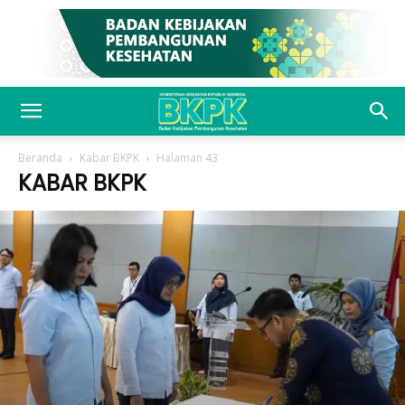
Beranda
Kabar BKPK
Halaman 43
KABAR BKPK