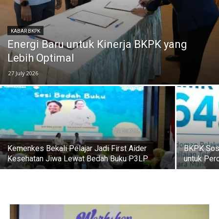
KABAR BKPK
Energi Baru untuk Kinerja BKPK yang
Lebih Optimal
27 July 2026
Kemenkes Bekali Pelajar Jadi First Aider
BKPK Sosi
Kesehatan Jiwa Lewat Bedah Buku P3LP
untuk Per